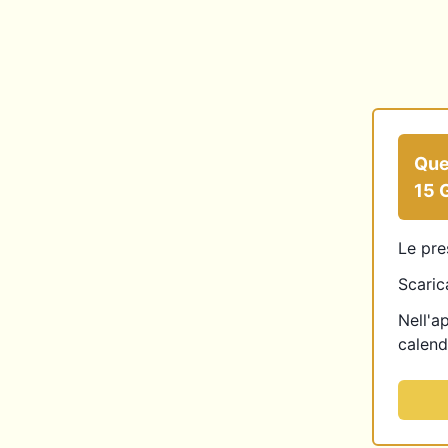
Ques
15 
Le pre
Scarica
Nell'a
calend